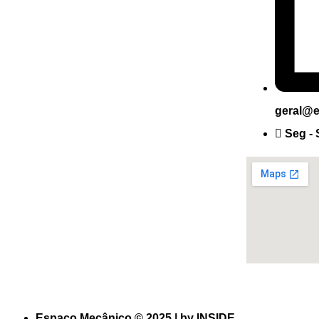
geral@e
Seg - 
Espaço Mecânico © 2025 | by INSIDE