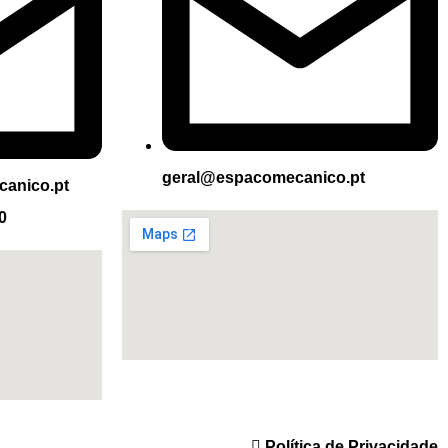
geral@espacomecanico.pt
canico.pt
0
Política de Privacidade