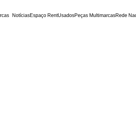
rcas
Notícias
Espaço Rent
Usados
Peças Multimarcas
Rede Nac